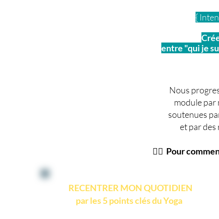
{ Inte
Crée
entre "qui je su
Nous progre
module par 
soutenues par 
et par des
💁‍♀️ Pour commen
RECENTRER MON QUOTIDIEN
par les 5 points clés du Yoga
Maîtriser mon corps - mon souffle - mon mental