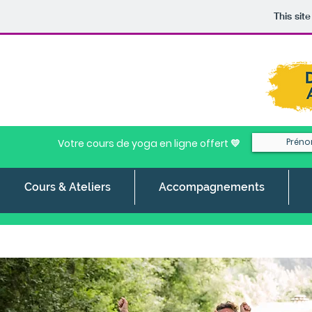
This sit
Votre cours de yoga en ligne offert 💛
Cours & Ateliers
Accompagnements