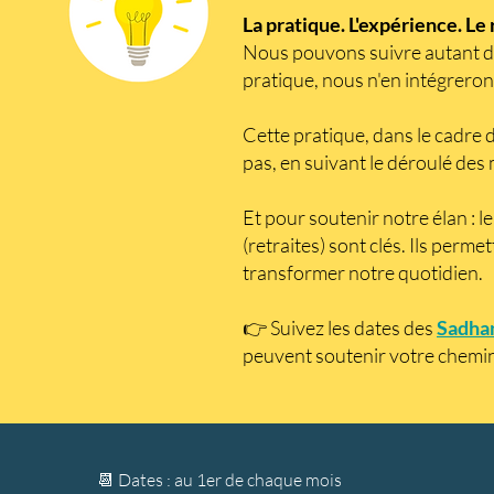
La p
ratique. L'expérience. Le
Nous pouvons suivre autant de
pratique, nous n'en intégrerons
Cette pratique, dans le cadre 
pas, en suivant le déroulé des
Et pour soutenir notre élan : l
(retraites) sont clés. Ils perme
transformer notre quotidien.
👉 Suivez les dates des
Sadha
peuvent soutenir votre chemi
📆 Dates : au 1er de chaque mois