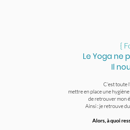
{ F
Le Yoga ne 
Il no
C’est toute 
mettre en place une hygiène
de retrouver mon én
Ainsi : je retrouve d
Alors, à quoi re