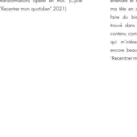
transformations opérer en moi. (Cycle
entendre et 
'Recentrer mon quotidien" 2021)
ma tête en 
faire du bi
trouvé dans
contenu compl
qui m'intére
encore bea
'R
ecentrer m