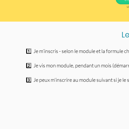
vi
L
1️⃣ Je m’inscris - selon le module et la formule c
2️⃣ Je vis mon module, pendant un mois (démar
3️⃣ Je peux m’inscrire au module suivant si je le