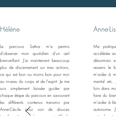
Hélène
Anne-Li
Le parcours Sattva m'a permis
Ma pratiqu
d'observer mon quotidien d'un œil
accélérée av
bienveillant. J'ai maintenant beaucoup
désormais e
plus de discernement sur mes actions,
ressens le b
ce qui est bon ou moins bon pour moi
m'aider à me
au niveau du corps et de l'esprit. Je me
mental etc. 
suis simplement laissée guider par
loin dans ma
chaque étape du parcours en savourant
faire du bie
les différents contenus transmis par
m'aider à lâ
Anne-Cécile pour voir de douces
autonome. J