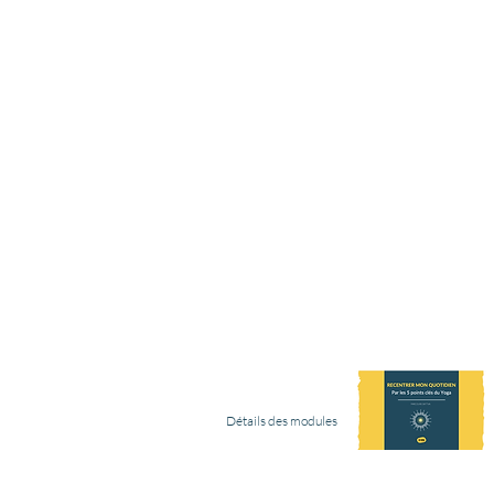
6 modules disponibles
Asanas
Pranayama
Savasana
Alimentation Saine & joyeuse
Méditation & Pensée Positive
BONUS : la puissance du Yoga
Vidéo des "5 points clés"
Détails des modules