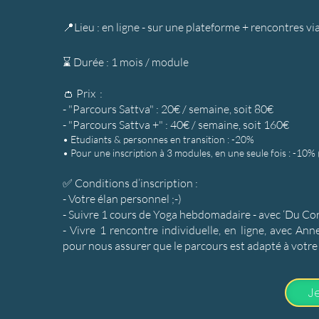
📍Lieu : en ligne - sur une plateforme + rencontres v
⌛ Durée :
1 mois / module
👛 Prix :
- "Parcours Sattva" : 20€ / semaine, soit 80€
- "Parcours Sattva +" : 40€ / semaine, soit 160€
• Etudiants & personnes en transition : -20%
• Pour une inscription à 3 modules, en une seule fois : -10%
✅ Conditions d’inscription :
- V
otre élan personnel ;-)
- Suivre 1 cours de Yoga hebdomadaire - avec ‘Du Co
- Vivre 1 rencontre individuelle, en ligne, avec An
pour nous assurer que le parcours est adapté à votre
J